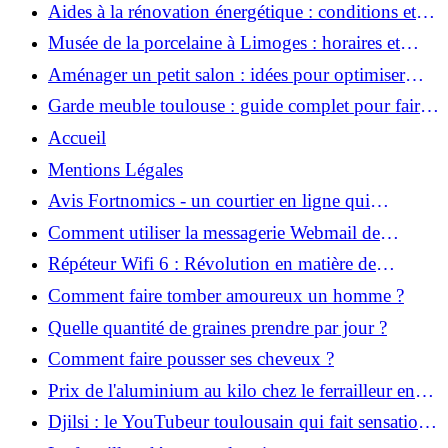
Aides à la rénovation énergétique : conditions et
montants
Musée de la porcelaine à Limoges : horaires et
tarifs d'entrée
Aménager un petit salon : idées pour optimiser
l'espace
Garde meuble toulouse : guide complet pour faire
le bon choix
Accueil
Mentions Légales
Avis Fortnomics - un courtier en ligne qui
privilégie la convivialité pour les débutants
Comment utiliser la messagerie Webmail de
l’Académie de Versailles ?
Répéteur Wifi 6 : Révolution en matière de
connectivité sans fil
Comment faire tomber amoureux un homme ?
Quelle quantité de graines prendre par jour ?
Comment faire pousser ses cheveux ?
Prix de l'aluminium au kilo chez le ferrailleur en
2023 : tout ce qu’il faut savoir
Djilsi : le YouTubeur toulousain qui fait sensation
avec ses vidéos en caméra cachée