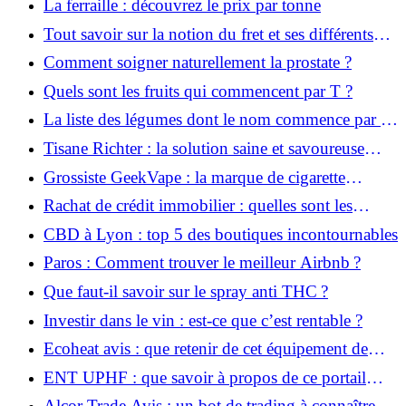
La ferraille : découvrez le prix par tonne
Tout savoir sur la notion du fret et ses différents
types
Comment soigner naturellement la prostate ?
Quels sont les fruits qui commencent par T ?
La liste des légumes dont le nom commence par la
lettre I
Tisane Richter : la solution saine et savoureuse
pour une perte de poids réussie
Grossiste GeekVape : la marque de cigarette
électronique qui fait fureur
Rachat de crédit immobilier : quelles sont les
chances de l’obtenir ?
CBD à Lyon : top 5 des boutiques incontournables
Paros : Comment trouver le meilleur Airbnb ?
Que faut-il savoir sur le spray anti THC ?
Investir dans le vin : est-ce que c’est rentable ?
Ecoheat avis : que retenir de cet équipement de
chauffage portable écologique ?
ENT UPHF : que savoir à propos de ce portail
numérique de travail ?
Alcor Trade Avis : un bot de trading à connaître