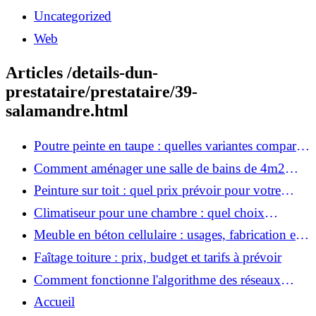
Uncategorized
Web
Articles /details-dun-
prestataire/prestataire/39-
salamandre.html
Poutre peinte en taupe : quelles variantes comparer
avant de choisir ?
Comment aménager une salle de bains de 4m2
étape par étape
Peinture sur toit : quel prix prévoir pour votre
toiture ?
Climatiseur pour une chambre : quel choix
comparer en priorité ?
Meuble en béton cellulaire : usages, fabrication et
finitions
Faîtage toiture : prix, budget et tarifs à prévoir
Comment fonctionne l'algorithme des réseaux
sociaux
Accueil