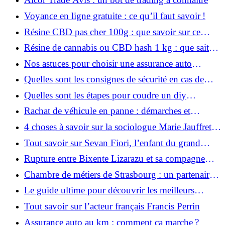
Voyance en ligne gratuite : ce qu’il faut savoir !
Résine CBD pas cher 100g : que savoir sur ce
produit ?
Résine de cannabis ou CBD hash 1 kg : que sait-
on de ce produit cannabique ?
Nos astuces pour choisir une assurance auto
adaptée à son profil
Quelles sont les consignes de sécurité en cas de
séisme ?
Quelles sont les étapes pour coudre un diy
coussin ?
Rachat de véhicule en panne : démarches et
conseils
4 choses à savoir sur la sociologue Marie Jauffret
Roustide
Tout savoir sur Sevan Fiori, l’enfant du grand
chanteur Patrick Fiori
Rupture entre Bixente Lizarazu et sa compagne
Claire Keim : rumeur ou vérité ?
Chambre de métiers de Strasbourg : un partenaire
pour les artisans locaux
Le guide ultime pour découvrir les meilleurs
animes contemporains
Tout savoir sur l’acteur français Francis Perrin
Assurance auto au km : comment ça marche ?