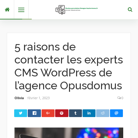
Skip
Menu
to
content
5 raisons de
contacter les experts
CMS WordPress de
l’agence Opusdomus
Olivia
février 1, 2023
0