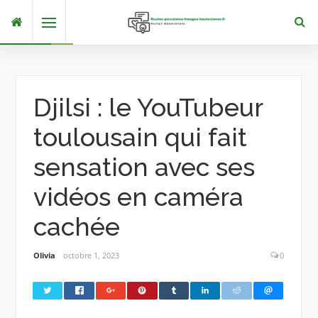
Skip
Menu
to
content
Djilsi : le YouTubeur
toulousain qui fait
sensation avec ses
vidéos en caméra
cachée
Olivia
octobre 1, 2023
0